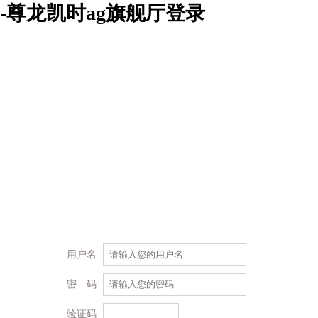
-尊龙凯时ag旗舰厅登录
用户名
密 码
验证码