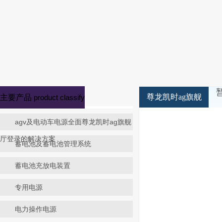
尊龙凯时ag旗舰
主要产品
product classify
厅登录-z6尊龙凯
agv及电动车电源全面尊龙凯时ag旗舰
时ag旗舰厅
> 新
厅登录的解决方案
蓄电池及蓄电池管理系统
闻中心
蓄电池充放电装置
专用电源
电力操作电源