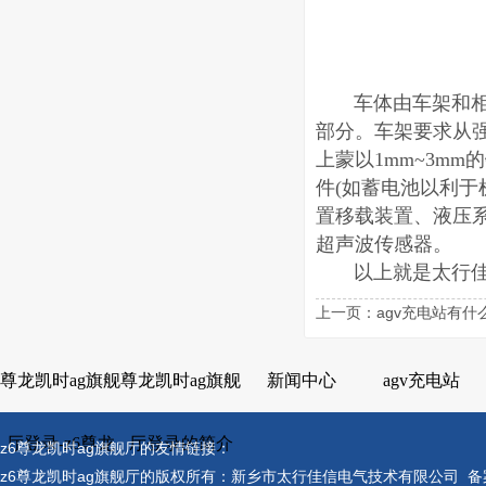
车体由车架和相应
部分。车架要求从
上蒙以1mm~3m
件(如蓄电池以利
置移载装置、液压
超声波传感器。
以上就是太行佳
上一页：agv充电站有什
尊龙凯时ag旗舰
尊龙凯时ag旗舰
新闻中心
agv充电站
厅登录-z6尊龙
厅登录的简介
z6尊龙凯时ag旗舰厅的友情链接：
z6尊龙凯时ag旗舰厅的版权所有：新乡市太行佳信电气技术有限公司 备